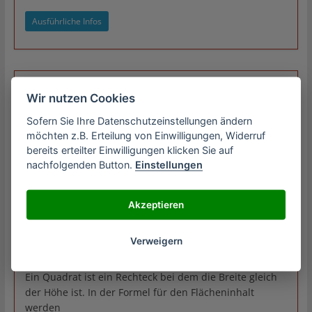
Ausführliche Infos
Flächeninhalt eines
Wir nutzen Cookies
Parallelogramms
Sofern Sie Ihre Datenschutzeinstellungen ändern
Ein Parallelogramm ist ein Rechteck bei dem die Winkel
möchten z.B. Erteilung von Einwilligungen, Widerruf
nicht 90° betragen müssen. Die gegenüberliegenden
bereits erteilter Einwilligungen klicken Sie auf
Seiten müssen parallel sein. Der
nachfolgenden Button.
Einstellungen
Ausführliche Infos
Akzeptieren
Verweigern
Flächeninhalt eines Quadrats
Ein Quadrat ist ein Rechteck bei dem die Breite gleich
der Höhe ist. In der Formel für den Flächeninhalt
werden