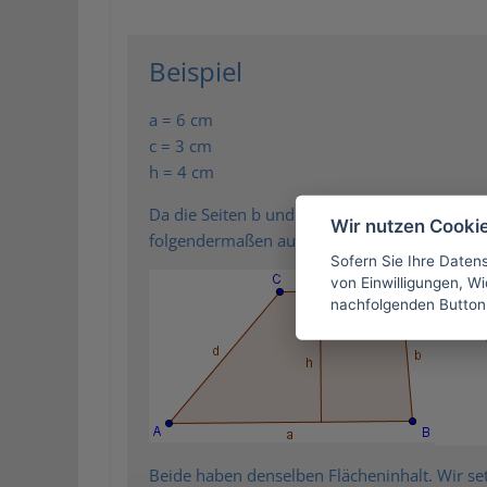
Beispiel
a = 6 cm
c = 3 cm
h = 4 cm
Da die Seiten b und d nicht gegeben sind wis
Wir nutzen Cooki
folgendermaßen aussehen:
Sofern Sie Ihre Daten
von Einwilligungen, Wid
nachfolgenden Button
Beide haben denselben Flächeninhalt. Wir se