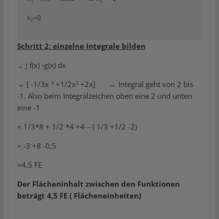
1
1
x
=0
2
Schritt 2: einzelne Integrale bilden
f(x) -g(x) dx
→ ∫
3
2
→ [ -1/3x
+1/2x
+2x] → Integral geht von 2 bis
-1. Also beim Integralzeichen oben eine 2 und unten
eine -1
= 1/3*8 + 1/2 *4 +4 – ( 1/3 +1/2 -2)
= -3 +8 -0,5
=4,5 FE
Der Flächeninhalt zwischen den Funktionen
beträgt 4,5 FE ( Flächeneinheiten)