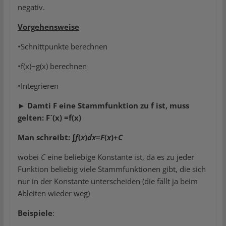
negativ.
Vorgehensweise
•Schnittpunkte berechnen
•f(x)−g(x) berechnen
•Integrieren
► Damti F eine Stammfunktion zu f ist, muss
gelten: F`(x) =f(x)
Man schreibt:
∫
f
(
x
)
dx
=
F
(
x
)+
C
wobei
C
eine beliebige Konstante ist, da es zu jeder
Funktion beliebig viele Stammfunktionen gibt, die sich
nur in der Konstante unterscheiden (die fällt ja beim
Ableiten wieder weg)
Beispiele
: