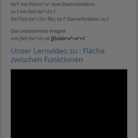
3
2
Ist F mit F(x)=x
+x
eine Stammfunktion
2
zu f mit f(x)=3x
+2x ?
2
Da F′(x)=3x
+2x= f(x), ist F Stammfunktion zu f.
Das unbestimmte Integral
2
3
2
von
f
(
x
)=3
x
+2
x
ist
∫
f
(
x
)
dx
=
x
+
x
+
C
Unser Lernvideo zu : Fläche
zwischen Funktionen