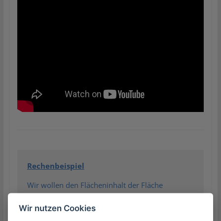
Rechenbeispiel
Wir wollen den Flächeninhalt der Fläche
zwischen den Funktionen
Wir nutzen Cookies
2
f(x)= x+3 und g(x)= x
+1