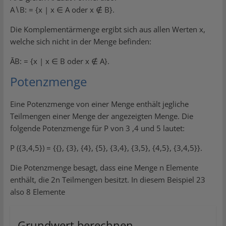
A∖B: = {x | x ∈ A oder x ∉ B}.
Die Komplementärmenge ergibt sich aus allen Werten x,
welche sich nicht in der Menge befinden:
ĀB: = {x | x ∈ B oder x ∉ A}.
Potenzmenge
Eine Potenzmenge von einer Menge enthält jegliche
Teilmengen einer Menge der angezeigten Menge. Die
folgende Potenzmenge für P von 3 ,4 und 5 lautet:
P ({3,4,5}) = {{}, {3}, {4}, {5}, {3,4}, {3,5}, {4,5}, {3,4,5}}.
Die Potenzmenge besagt, dass eine Menge n Elemente
enthält, die 2n Teilmengen besitzt. In diesem Beispiel 23
also 8 Elemente
Grundwert berechnen