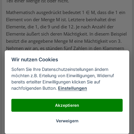
Teil einer Menge ist oder nicht.
Mathematisch ausgedrückt bedeutet 1 ∈ M, dass die 1 ein
Element von der Menge M ist. Letztere beinhaltet drei
Elemente, die 1, die 9 und die 12. Je nach Anzahl der
Elemente äußert sich deren Mächtigkeit. In diesem Beispiel
besitzt die angegebene Menge M eine Mächtigkeit von 3.
Nehmen wir an, es stünden fünf Zahlen in den Klammern
wie M = {0, 9, 12, 15,19}, dann wäre die Mächtigkeit 5. Für
Wir nutzen Cookies
die Angabe dieser existiert ebenso der Begriff Ordnung, die
Sofern Sie Ihre Datenschutzeinstellungen ändern
als Synonym gilt.
möchten z.B. Erteilung von Einwilligungen, Widerruf
Die leere Menge
bereits erteilter Einwilligungen klicken Sie auf
nachfolgenden Button.
Einstellungen
Fassen Mathematiker keine, also 0 Objekte, zusammen, ist
das ebenfalls eine Menge. In Fachkreisen die sogenannte
Akzeptieren
leere Menge. In Formelsprache ausgedrückt ∅ oder {}. Eine
Menge M9 von Wochen mit 9 Tagen beschreibt eine solche
Verweigern
leere Menge. Dieses Beispiel zeigt, dass mit deren Hilfe
nicht nur Elemente aufzählbar sind, sondern diese ebenso