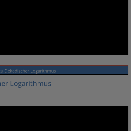
zu Dekadischer Logarithmus
her Logarithmus