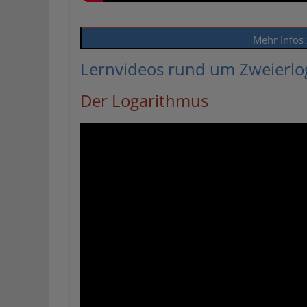
Mehr Infos
Lernvideos rund um Zweierlo
Der Logarithmus