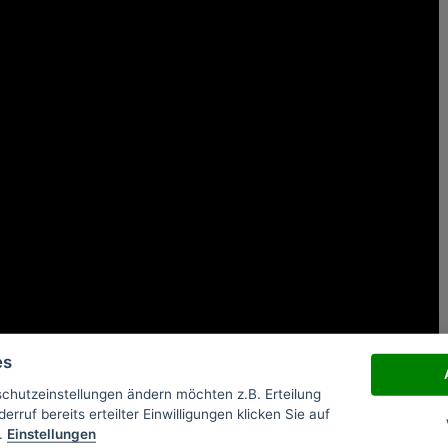
es
schutzeinstellungen ändern möchten z.B. Erteilung
erruf bereits erteilter Einwilligungen klicken Sie auf
 zu Natürlicher Logarithmus
.
Einstellungen