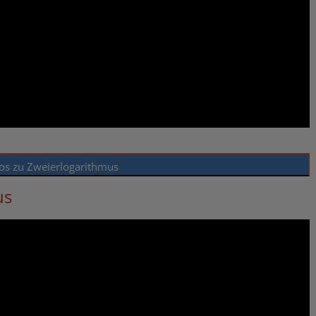
os zu Zweierlogarithmus
us