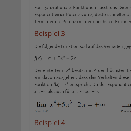
Für ganzrationale Funktionen lässt das Gre
Exponent einer Potenz von
x
, desto schneller
Term, der die Potenz mit dem höchsten Exponen
Beispiel 3
Die folgende Funktion soll auf das Verhalten g
f
(
x
) =
x
+ 5
x
– 2
x
4
3
4
Der erste Term x
besitzt mit 4 den höchsten 
wir davon ausgehen, dass das Verhalten diese
4
Funktion
f
(
x
) =
x
entspricht. Da der Exponent ei
∞
∞
∞
x
→+
als auch für
x
→-
bei +
.
Beispiel 4