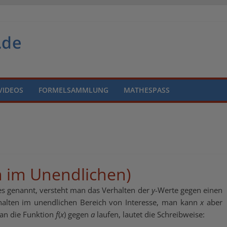
VIDEOS
FORMELSAMMLUNG
MATHESPASS
n im Unendlichen)
s genannt, versteht man das Verhalten der
y
-Werte gegen einen
erhalten im unendlichen Bereich von Interesse, man kann
x
aber
man die Funktion
f
(
x
) gegen
a
laufen, lautet die Schreibweise: