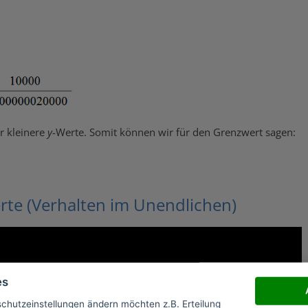
r kleinere
y
-Werte. Somit können wir für den Grenzwert sagen:
rte (Verhalten im Unendlichen)
es
schutzeinstellungen ändern möchten z.B. Erteilung