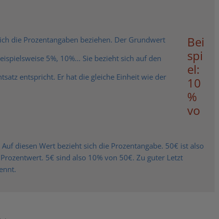
Bei
 sich die Prozentangaben beziehen. Der Grundwert
spi
Beispielsweise 5%, 10%… Sie bezieht sich auf den
el:
atz entspricht. Er hat die gleiche Einheit wie der
10
%
vo
 Auf diesen Wert bezieht sich die Prozentangabe. 50€ ist also
Prozentwert. 5€ sind also 10% von 50€. Zu guter Letzt
ennt.