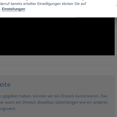
erruf bereits erteilter Einwilligungen klicken Sie auf
.
Einstellungen
eite
cks gegeben haben, können wir ein Dreieck konstruieren. Das
mer wenn ein Dreieck dieselben Seitenlängen wie ein anderes
ongruent.