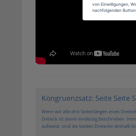
von Einwilligungen, Wid
nachfolgenden Button
Kongruenzsatz: Seite Seite S
Wenn wir alle drei Seitenlängen eines Dreie
Dreieck ist damit eindeutig beschrieben. Im
aufweist, sind die beiden Dreiecke deshalb k