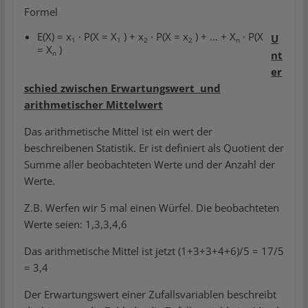
Formel
E(X) = x
· P(X = X
) + x
· P(X = x
) + … + X
· P(X
U
1
1
2
2
n
= X
)
n
nt
er
schied zwischen Erwartungswert und
arithmetischer Mittelwert
Das arithmetische Mittel ist ein wert der
beschreibenen Statistik. Er ist definiert als Quotient der
Summe aller beobachteten Werte und der Anzahl der
Werte.
Z.B. Werfen wir 5 mal einen Würfel. Die beobachteten
Werte seien: 1,3,3,4,6
Das arithmetische Mittel ist jetzt (1+3+3+4+6)/5 = 17/5
= 3,4
Der Erwartungswert einer Zufallsvariablen beschreibt