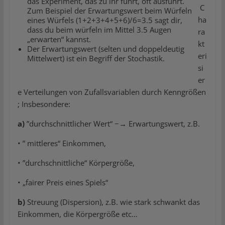
das Experiment, das zu ihr führt, oft ausführt.
C
Zum Beispiel der Erwartungswert beim Würfeln
ha
eines Würfels (1+2+3+4+5+6)/6=3.5 sagt dir,
dass du beim würfeln im Mittel 3.5 Augen
ra
„erwarten“ kannst.
kt
Der Erwartungswert (selten und doppeldeutig
eri
Mittelwert) ist ein Begriff der Stochastik.
si
er
e Verteilungen von Zufallsvariablen durch Kenngrößen
; Insbesondere:
a)
”durchschnittlicher Wert“ −→ Erwartungswert, z.B.
• ” mittleres“ Einkommen,
• ”durchschnittliche“ Körpergröße,
• „fairer Preis eines Spiels“
b)
Streuung (Dispersion), z.B. wie stark schwankt das
Einkommen, die Körpergröße etc…