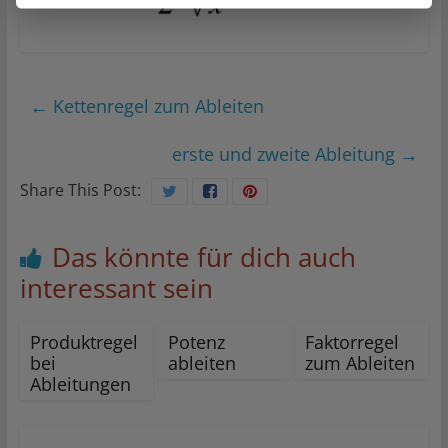
←
Kettenregel zum Ableiten
erste und zweite Ableitung
→
Share This Post:
Das könnte für dich auch
interessant sein
Produktregel
Potenz
Faktorregel
bei
ableiten
zum Ableiten
Ableitungen