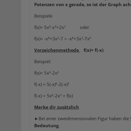
Potenzen von x gerade, so ist der Graph ac
Beispiele
6
4
2
f(x)= 5x
-x
+2x
oder
8
2
8
2
0
f(x)= -x
+3x
-7 = -x
+3x
-7x
Vorzeichenmethode
f(x)= f(-x)
Beispiel:
6
2
f(x)= 5x
-2x
6
2
f(-x) = 5(-x)
-2(-x)
6
2
f(-x) = 5x
-2x
= f(x)
Merke dir zusätzlich
►Bei einer zweidimensionalen Figur haben die
Bedeutung
.