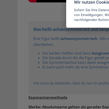
Wir nutzen Cooki
Sofern Sie Ihre Daten
von Einwilligungen, Wid
nachfolgenden Button
Was heißt achsensymmetrisch und kong
Eine Figur heißt
achsensymmetrisch
, falls
überdecken.
Die beiden Hälften sind dann
kongruen
Die Gerade durch die die Figur geteilt w
Die Symmetrieachse kann dabei waagrech
Es kann auch mehr als eine Symmetria
trie muss du beachten, dass du nur im posit
Exponentenmethode
Merke: Absolutwerte gelten als gerader Exp