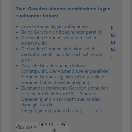
Zwei Geraden können verschiedene Lagen
zueinander haben:
Zwei Geraden liegen aufeinander
F
Beide Geraden sind zueinander parallel
or
Die beiden Geraden schneiden sich in
m
einem Punkt
el
Die beiden Geraden sind windschief (
verlaufen weder parallel noch schneiden
sich )
Parallele Geraden haben keinen
Schnittpunkt. Der Abstand zweier paralleler
Geraden ist überall gleich, denn parallele
Geraden haben dieselbe Steigung.
Zueinander senkrechte Geraden schneiden
sich einem Winkel von 90 ° . Sind die
Geraden g und h senkrecht zueinander,
dann gilt für die
Steigungen m g und m h : m g = – 1 m h