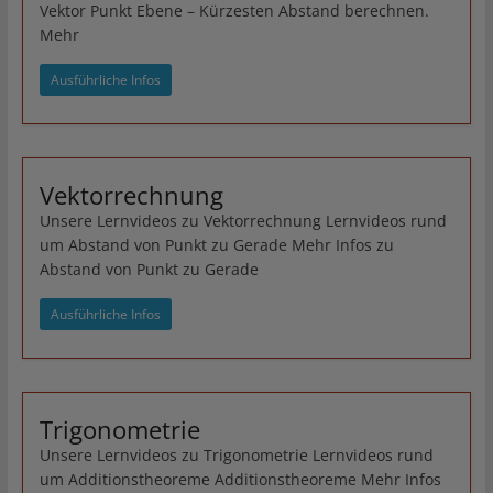
Vektor Punkt Ebene – Kürzesten Abstand berechnen.
Mehr
Ausführliche Infos
Vektorrechnung
Unsere Lernvideos zu Vektorrechnung Lernvideos rund
um Abstand von Punkt zu Gerade Mehr Infos zu
Abstand von Punkt zu Gerade
Ausführliche Infos
Trigonometrie
Unsere Lernvideos zu Trigonometrie Lernvideos rund
um Additionstheoreme Additionstheoreme Mehr Infos