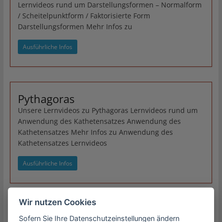
Lernvideos rund um Darstellungsformen – Normalform
/ Scheitelpunktform / Faktorisierte Form
Darstellungsformen Mehr Infos zu
Ausführliche Infos
Pythagoras
Unsere Lernvideos zu Pythagoras Lernvideos rund um
Anwendung des Kathetensatzes Anwendung des
Kathetensatzes Mehr Infos zu Anwendung des
Kathetensatzes Lernvideos
Ausführliche Infos
Wir nutzen Cookies
Lineare Gleichungssysteme
Sofern Sie Ihre Datenschutzeinstellungen ändern