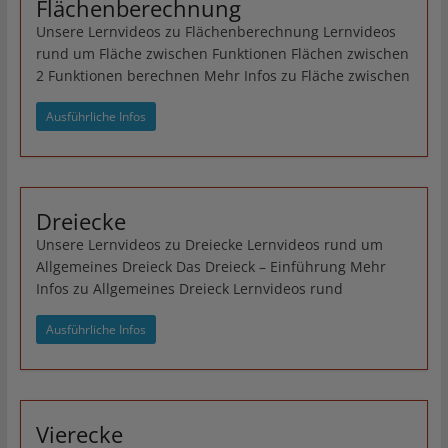
Flächenberechnung
Unsere Lernvideos zu Flächenberechnung Lernvideos
rund um Fläche zwischen Funktionen Flächen zwischen
2 Funktionen berechnen Mehr Infos zu Fläche zwischen
Ausführliche Infos
Dreiecke
Unsere Lernvideos zu Dreiecke Lernvideos rund um
Allgemeines Dreieck Das Dreieck – Einführung Mehr
Infos zu Allgemeines Dreieck Lernvideos rund
Ausführliche Infos
Vierecke