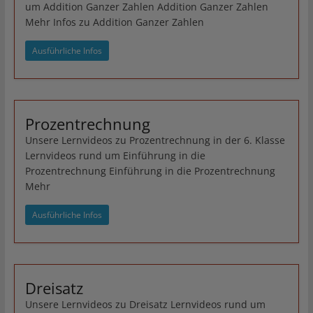
um Addition Ganzer Zahlen Addition Ganzer Zahlen
Mehr Infos zu Addition Ganzer Zahlen
Ausführliche Infos
Prozentrechnung
Unsere Lernvideos zu Prozentrechnung in der 6. Klasse
Lernvideos rund um Einführung in die
Prozentrechnung Einführung in die Prozentrechnung
Mehr
Ausführliche Infos
Dreisatz
Unsere Lernvideos zu Dreisatz Lernvideos rund um