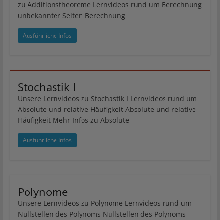
zu Additionstheoreme Lernvideos rund um Berechnung
unbekannter Seiten Berechnung
Ausführliche Infos
Stochastik I
Unsere Lernvideos zu Stochastik I Lernvideos rund um
Absolute und relative Häufigkeit Absolute und relative
Häufigkeit Mehr Infos zu Absolute
Ausführliche Infos
Polynome
Unsere Lernvideos zu Polynome Lernvideos rund um
Nullstellen des Polynoms Nullstellen des Polynoms