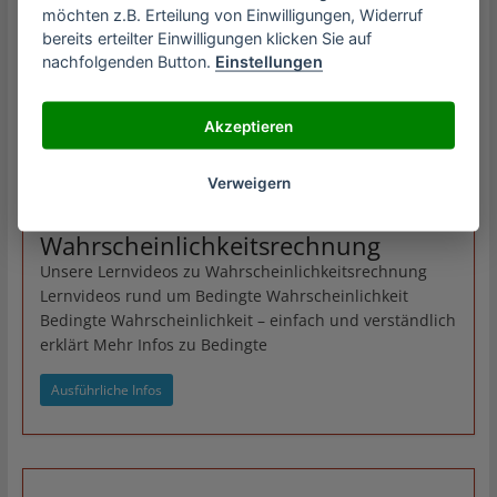
Unsere Lernvideos zu Lineare Gleichungssysteme
möchten z.B. Erteilung von Einwilligungen, Widerruf
Lernvideos rund um Additionsverfahren Das
bereits erteilter Einwilligungen klicken Sie auf
Additionsverfahren Mehr Infos zu Additionsverfahren
nachfolgenden Button.
Einstellungen
Lernvideos rund um Einsetzungsverfahren Das
Akzeptieren
Ausführliche Infos
Verweigern
Wahrscheinlichkeitsrechnung
Unsere Lernvideos zu Wahrscheinlichkeitsrechnung
Lernvideos rund um Bedingte Wahrscheinlichkeit
Bedingte Wahrscheinlichkeit – einfach und verständlich
erklärt Mehr Infos zu Bedingte
Ausführliche Infos