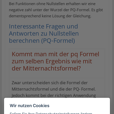
Bei Funktionen ohne Nullstellen erhalten wir eine
negative zahl unter der Wurzel der PQ-Formel. Es gibt
dementsprechend keine Lösung der Gleichung.
Interessante Fragen und
Antworten zu Nullstellen
berechnen (PQ-Formel)
Kommt man mit der pq Formel
zum selben Ergebnis wie mit
der Mitternachtsformel?
Zwar unterscheiden sich die Formel der
Mitternachtsformel und die der PQ- Formel.
Jedoch kommt bei der richtigen Anwendung
dieser beiden Formeln, das selbe Endergebnis
Wir nutzen Cookies
heraus. Somit gibt es keinen Unterschied
Sofern Sie Ihre Datenschutzeinstellungen ändern