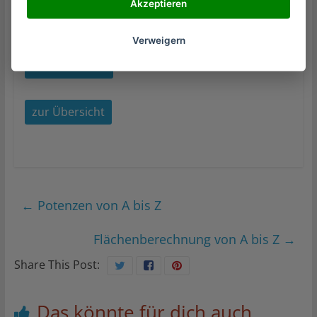
Akzeptieren
PDF erstellen
Verweigern
alle entfernen
zur Übersicht
←
Potenzen von A bis Z
Flächenberechnung von A bis Z
→
Share This Post:
Das könnte für dich auch