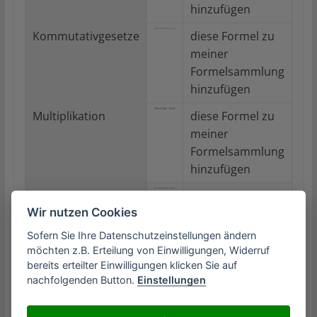
hinzufügen
Kommutativgesetze
diese Formel zu
meiner
Formelsammlung
hinzufügen
Multiplikation
diese Formel zu
meiner
Formelsammlung
hinzufügen
Subtraktion
diese Formel zu
Wir nutzen Cookies
meiner
Formelsammlung
Sofern Sie Ihre Datenschutzeinstellungen ändern
hinzufügen
möchten z.B. Erteilung von Einwilligungen, Widerruf
bereits erteilter Einwilligungen klicken Sie auf
nachfolgenden Button.
Einstellungen
In Ihrer Formelsammlung sind :
0
Formeln