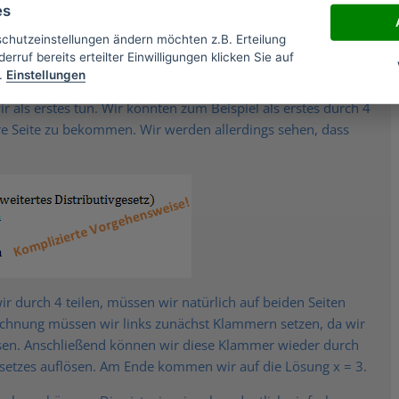
es
schutzeinstellungen ändern möchten z.B. Erteilung
erruf bereits erteilter Einwilligungen klicken Sie auf
en wir links nun noch einen Faktor vor dem x. wir möchten
.
Einstellungen
e steht. Wir müssen also die 4 und die 6 auf die andere Seite
 als erstes tun. Wir könnten zum Beispiel als erstes durch 4
re Seite zu bekommen. Wir werden allerdings sehen, dass
ir durch 4 teilen, müssen wir natürlich auf beiden Seiten
rechnung müssen wir links zunächst Klammern setzen, da wir
üssen. Anschließend können wir diese Klammer wieder durch
setzes auflösen. Am Ende kommen wir auf die Lösung x = 3.