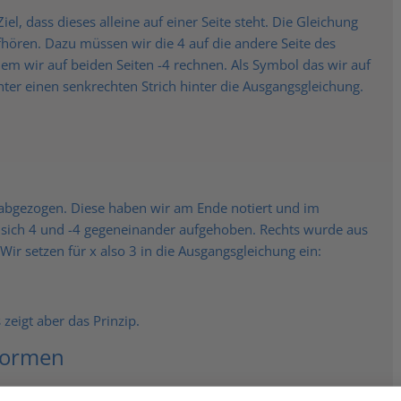
el, dass dieses alleine auf einer Seite steht. Die Gleichung
ufhören. Dazu müssen wir die 4 auf die andere Seite des
em wir auf beiden Seiten -4 rechnen. Als Symbol das wir auf
nter einen senkrechten Strich hinter die Ausgangsgleichung.
 abgezogen. Diese haben wir am Ende notiert und im
 sich 4 und -4 gegeneinander aufgehoben. Rechts wurde aus
 Wir setzen für x also 3 in die Ausgangsgleichung ein:
s zeigt aber das Prinzip.
mformen
r bei den linearen Funktionen brauchen werden: