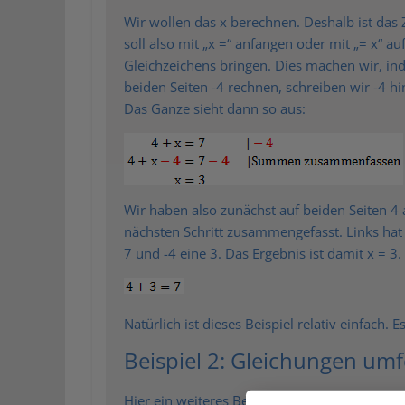
Wir wollen das x berechnen. Deshalb ist das Zi
soll also mit „x =“ anfangen oder mit „= x“ a
Gleichzeichens bringen. Dies machen wir, ind
beiden Seiten -4 rechnen, schreiben wir -4 hi
Das Ganze sieht dann so aus:
Wir haben also zunächst auf beiden Seiten 4
nächsten Schritt zusammengefasst. Links hat
7 und -4 eine 3. Das Ergebnis ist damit x = 3.
Natürlich ist dieses Beispiel relativ einfach. E
Beispiel 2: Gleichungen u
Hier ein weiteres Beispiel welches wir späte