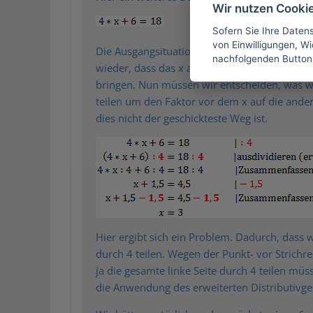
Wir nutzen Cooki
Sofern Sie Ihre Daten
von Einwilligungen, Wid
Die Ausgangsituation ist ähnlich, jedoch hab
nachfolgenden Button
wieder, dass das x auf der linken Seite allein
bringen. Nun müssen wir entscheiden, was wir
teilen um den Faktor vor dem x auf die ande
dies nicht der geschickteste Weg ist.
Hier ergibt sich ein Problem. Dadurch, dass w
durch 4 teilen. Wegen der Punkt- vor Strich
ja die gesamte linke Seite durch 4 teilen m
die Anwendung des erweiterten Distributivge