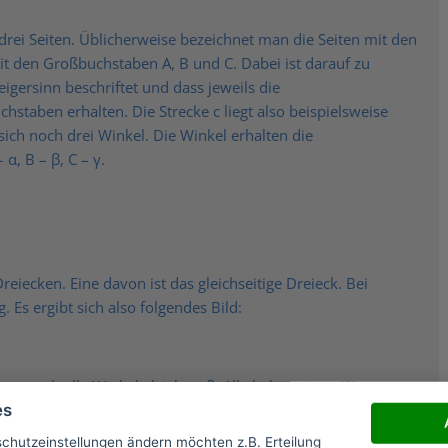
rei Seiten. Üblicherweise bezeichnet man die Seiten mit den
it den Großbuchstaben A, B und C. Dabei ist darauf zu
gersinn beschriftet und dass jeweils die
hstaben erhalten. Die Strecke c liegt also beispielsweise
ch noch drei Winkel. Die Winkel erhalten die
α, B – β, C – γ.
reiecken. Eine davon ist das gleichseitige Dreieck. Bei
. Es ergibt sich also folgendes Bild:
iten auch alle Winkel gleichgroß. Alle haben einen Wert von
es
schutzeinstellungen ändern möchten z.B. Erteilung