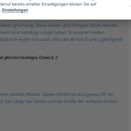
erruf bereits erteilter Einwilligungen klicken Sie auf
.
Einstellungen
Seiten gleichlang. Diese beiden gleichlangen Seiten werden
e kann eine beliebige Länge haben. In unseren beiden
. Dadurch ergibt sich auch, dass die Winkel β und γ gleichgroß
inen rechten Winkel. Dieser Winkel ist also genau 90° (er
n). Die Länge der Seiten und die Größe der anderen Winkel