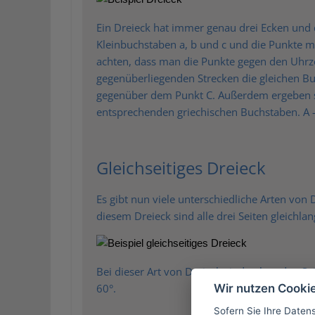
Ein Dreieck hat immer genau drei Ecken und d
Kleinbuchstaben a, b und c und die Punkte m
achten, dass man die Punkte gegen den Uhrzei
gegenüberliegenden Strecken die gleichen Buc
gegenüber dem Punkt C. Außerdem ergeben si
entsprechenden griechischen Buchstaben. A – 
Gleichseitiges Dreieck
Es gibt nun viele unterschiedliche Arten von D
diesem Dreieck sind alle drei Seiten gleichlang
Bei dieser Art von Dreieck sind neben den Se
Wir nutzen Cooki
60°.
Sofern Sie Ihre Daten