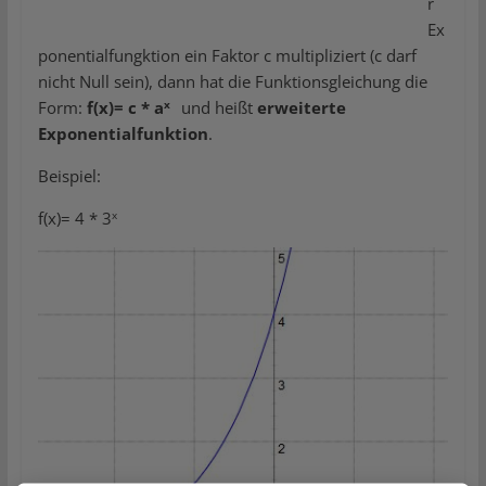
r
Ex
ponentialfungktion ein Faktor c multipliziert (c darf
nicht Null sein), dann hat die Funktionsgleichung die
x
Form:
f(x)= c * a
und heißt
erweiterte
Exponentialfunktion
.
Beispiel:
x
f(x)= 4 * 3