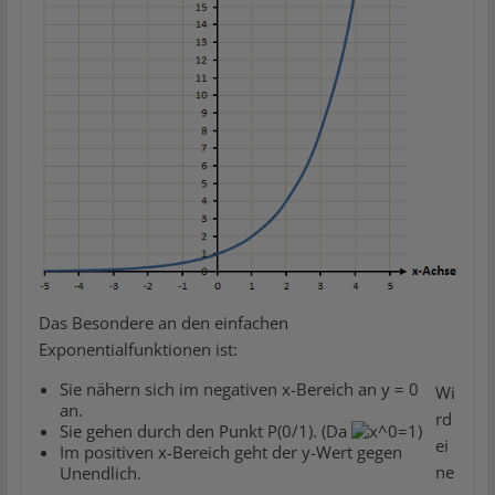
Das Besondere an den einfachen
Exponentialfunktionen ist:
Sie nähern sich im negativen x-Bereich an y = 0
Wi
an.
rd
Sie gehen durch den Punkt P(0/1). (Da
)
ei
Im positiven x-Bereich geht der y-Wert gegen
ne
Unendlich.