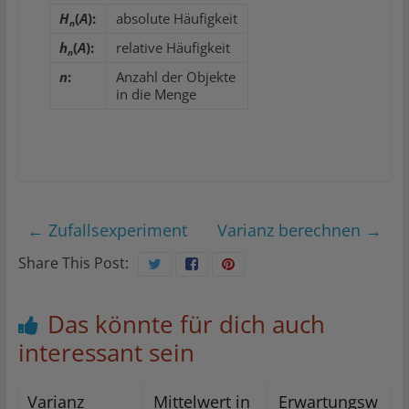
H
(
A
):
absolute Häufigkeit
n
h
(
A
):
relative Häufigkeit
n
n
:
Anzahl der Objekte
in die Menge
←
Zufallsexperiment
Varianz berechnen
→
Share This Post:
Das könnte für dich auch
interessant sein
Varianz
Mittelwert in
Erwartungsw