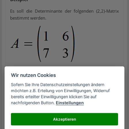
Es soll die Determinante der folgenden (2,2)-Matrix
bestimmt werden.
Wir gehen nach der oben genannten Formel vor und
Wir nutzen Cookies
erhalten somit für die Determinante:
Sofern Sie Ihre Datenschutzeinstellungen ändern
möchten z.B. Erteilung von Einwilligungen, Widerruf
bereits erteilter Einwilligungen klicken Sie auf
nachfolgenden Button.
Einstellungen
(3,3)-Matrix
Akzeptieren