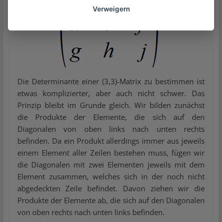
Verweigern
Die Determinante einer (3,3)-Matrix zu bestimmen ist
etwas komplizierter, aber auch nicht schwer. Das
Prinzip bleibt im Grunde gleich. Wir bilden zunächst
die Produkte der Elemente, die sich auf den
Diagonalen von oben links nach unten rechts
befinden. Da ein Produkt allerdings immer aus jeweils
einem Element aller Zeilen bestehen muss, fügen wir
die Diagonalen mit zwei Elementen jeweils mit dem
Element zusammen, welches sich in der noch nicht
abgedeckten Zeile befindet. Davon ziehen wir die
Produkte der Elemente ab, die sich auf den Diagonalen
von oben rechts nach unten links befinden.